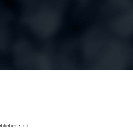
eblieben sind.