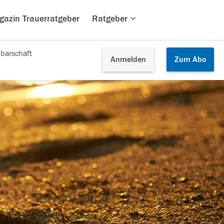
gazin Trauerratgeber
Ratgeber
barschaft
Anmelden
Zum
Abo