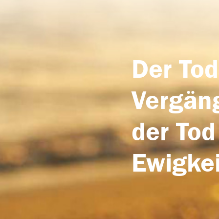
Der Tod
Vergäng
der Tod
Ewigkei