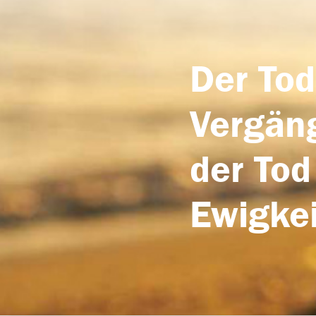
Der Tod
Vergäng
der Tod
Ewigkei