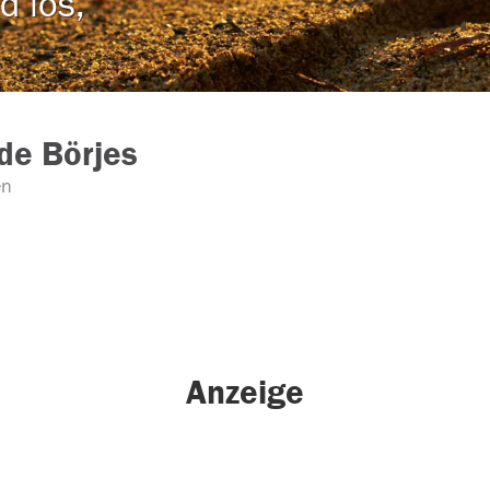
d los,
ede Börjes
en
Anzeige