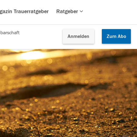
gazin Trauerratgeber
Ratgeber
barschaft
Anmelden
Zum
Abo