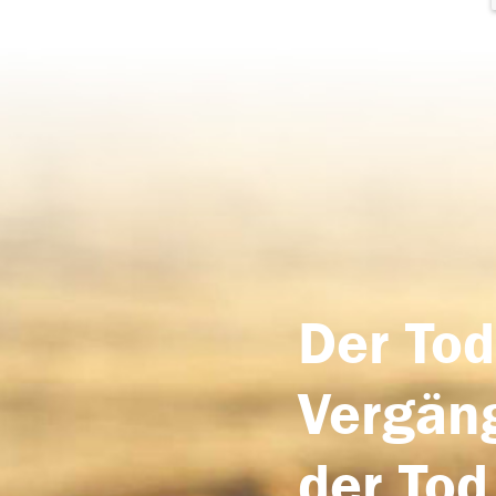
Der Tod
Vergäng
der Tod