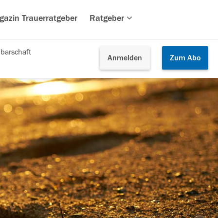
gazin Trauerratgeber
Ratgeber
barschaft
Anmelden
Zum
Abo