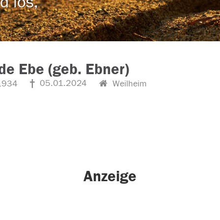
d los,
ede Ebe (geb. Ebner)
05.01.2024
1934
Weilheim
Anzeige