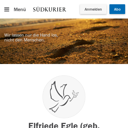
Menü
Anmelden
Abo
Wir lassen nur die Hand los,
nicht den Menschen.
Elfriede Egle (geb.