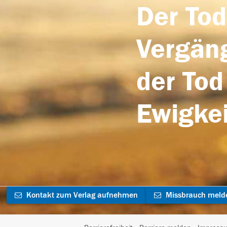
Der Tod
Vergäng
der Tod
Ewigkei
Kontakt zum Verlag aufnehmen
Missbrauch meld