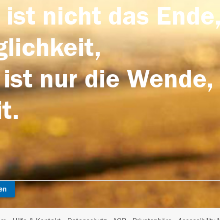
 ist nicht das Ende,
lichkeit,
 ist nur die Wende,
t.
en