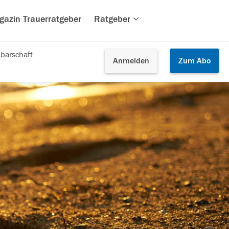
gazin Trauerratgeber
Ratgeber
barschaft
Anmelden
Zum
Abo