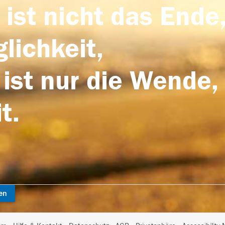
 ist nicht das Ende,
lichkeit,
 ist nur die Wende,
t.
en