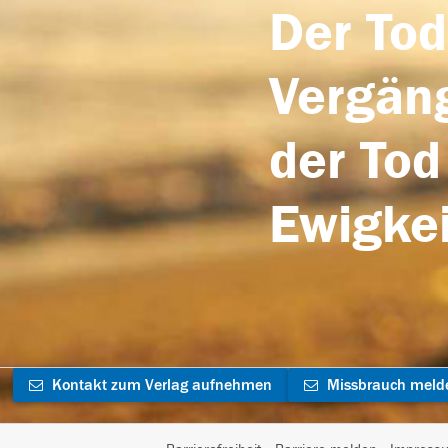
Der Tod
Vergäng
der Tod
Ewigkei
Kontakt zum Verlag aufnehmen
Missbrauch meld