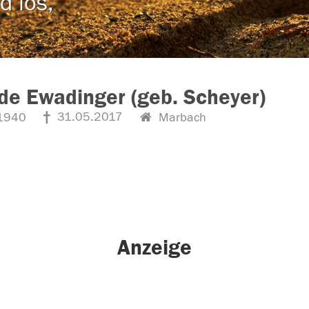
d los,
ede Ewadinger (geb. Scheyer)
31.05.2017
1940
Marbach
Anzeige