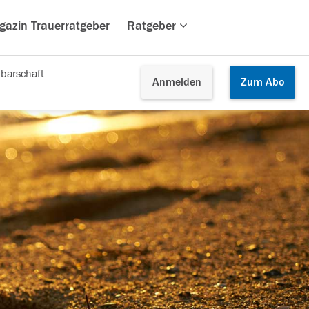
gazin Trauerratgeber
Ratgeber
barschaft
Anmelden
Zum
Abo