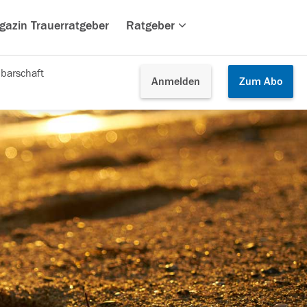
gazin Trauerratgeber
Ratgeber
barschaft
Anmelden
Zum
Abo