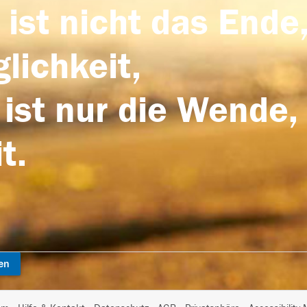
 ist nicht das Ende,
lichkeit,
 ist nur die Wende,
t.
en