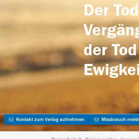
Der Tod
Vergäng
der Tod
Ewigkei
Kontakt zum Verlag aufnehmen
Missbrauch meld