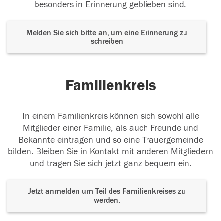
du warst die beste Oma für
...
weiterlesen
besonders in Erinnerung geblieben sind.
15.09.2018
Melden Sie sich bitte an, um eine Erinnerung zu
schreiben
Ich vermisse dich geliebte Oma
Familienkreis
15.09.2018
In einem Familienkreis können sich sowohl alle
Mitglieder einer Familie, als auch Freunde und
Gute Reise
Bekannte eintragen und so eine Trauergemeinde
bilden. Bleiben Sie in Kontakt mit anderen Mitgliedern
14.09.2018
und tragen Sie sich jetzt ganz bequem ein.
Jetzt anmelden um Teil des Familienkreises zu
Gute Reise
werden.
14.09.2018