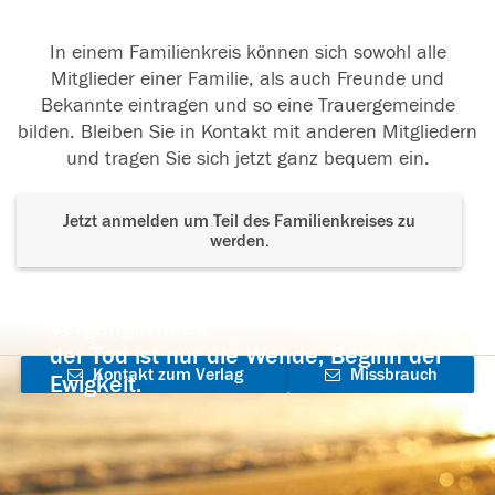
In einem Familienkreis können sich sowohl alle
Mitglieder einer Familie, als auch Freunde und
Bekannte eintragen und so eine Trauergemeinde
bilden. Bleiben Sie in Kontakt mit anderen Mitgliedern
und tragen Sie sich jetzt ganz bequem ein.
Jetzt anmelden um Teil des Familienkreises zu
werden.
Der Tod ist nicht das Ende, nicht die
Vergänglichkeit,
der Tod ist nur die Wende, Beginn der
Kontakt zum Verlag
Missbrauch
Ewigkeit.
aufnehmen
melden