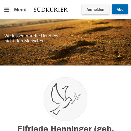
Menü
Anmelden
Abo
Wir lassen nur die Hand los,
nicht den Menschen.
Elfriede Henninger (geb.