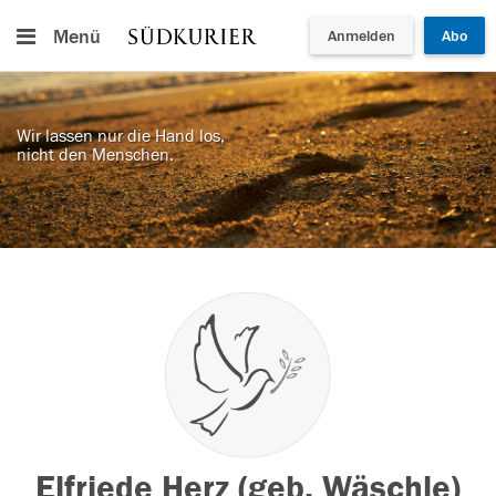
Menü
Anmelden
Abo
Wir lassen nur die Hand los,
nicht den Menschen.
Elfriede Herz (geb. Wäschle)