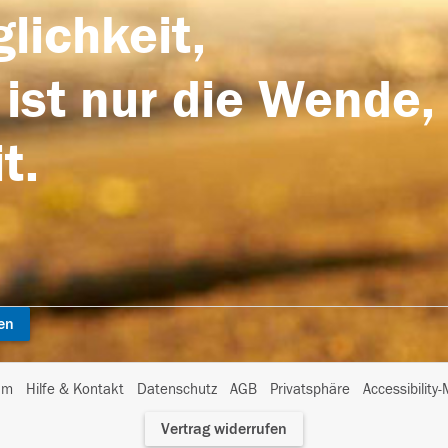
lichkeit,
 ist nur die Wende,
t.
en
I
um
Hilfe & Kontakt
Datenschutz
AGB
Privatsphäre
Accessibility
m
Vertrag widerrufen
A