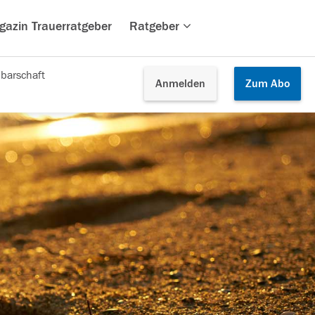
gazin Trauerratgeber
Ratgeber
barschaft
Anmelden
Zum
Abo