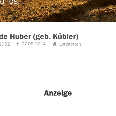
d los,
ede Huber (geb. Kübler)
27.08.2014
1952
Lottstetten
Anzeige