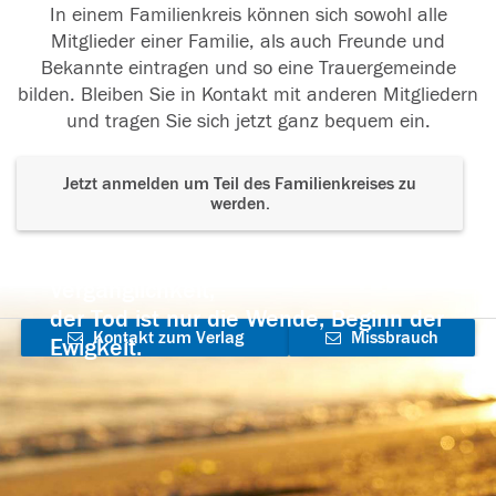
In einem Familienkreis können sich sowohl alle
Mitglieder einer Familie, als auch Freunde und
Bekannte eintragen und so eine Trauergemeinde
bilden. Bleiben Sie in Kontakt mit anderen Mitgliedern
und tragen Sie sich jetzt ganz bequem ein.
Jetzt anmelden um Teil des Familienkreises zu
werden.
Der Tod ist nicht das Ende, nicht die
Vergänglichkeit,
der Tod ist nur die Wende, Beginn der
Kontakt zum Verlag
Missbrauch
Ewigkeit.
aufnehmen
melden