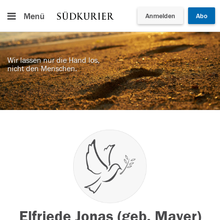
Menü
Anmelden
Abo
Wir lassen nur die Hand los,
nicht den Menschen.
Elfriede Jonas (geb. Mayer)