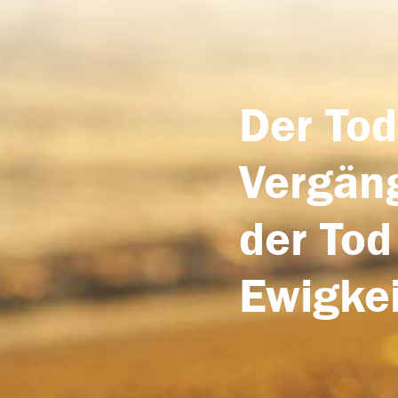
Der Tod
Vergäng
der Tod
Ewigkei