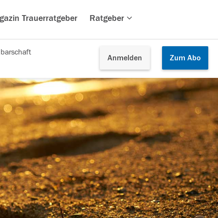
gazin Trauerratgeber
Ratgeber
barschaft
Anmelden
Zum
Abo