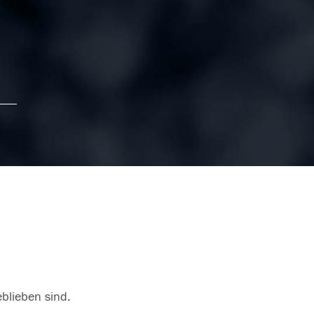
eblieben sind.