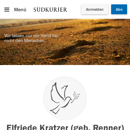
Menü
Anmelden
Abo
Wir lassen nur die Hand los,
nicht den Menschen.
Elfriede Kratzer (geb. Renner)