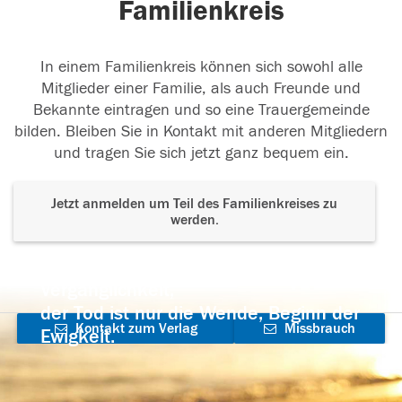
Familienkreis
In einem Familienkreis können sich sowohl alle
Mitglieder einer Familie, als auch Freunde und
Bekannte eintragen und so eine Trauergemeinde
bilden. Bleiben Sie in Kontakt mit anderen Mitgliedern
und tragen Sie sich jetzt ganz bequem ein.
Jetzt anmelden um Teil des Familienkreises zu
werden.
Der Tod ist nicht das Ende, nicht die
Vergänglichkeit,
der Tod ist nur die Wende, Beginn der
Kontakt zum Verlag
Missbrauch
Ewigkeit.
aufnehmen
melden