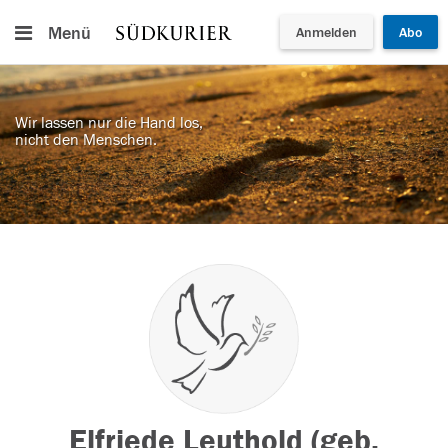
Menü
Anmelden
Abo
Wir lassen nur die Hand los,
nicht den Menschen.
Elfriede Leuthold (geb.