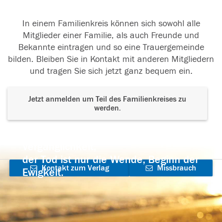
In einem Familienkreis können sich sowohl alle
Mitglieder einer Familie, als auch Freunde und
Bekannte eintragen und so eine Trauergemeinde
bilden. Bleiben Sie in Kontakt mit anderen Mitgliedern
und tragen Sie sich jetzt ganz bequem ein.
Jetzt anmelden um Teil des Familienkreises zu
werden.
Der Tod ist nicht das Ende, nicht die
Vergänglichkeit,
der Tod ist nur die Wende, Beginn der
Kontakt zum Verlag
Missbrauch
Ewigkeit.
aufnehmen
melden