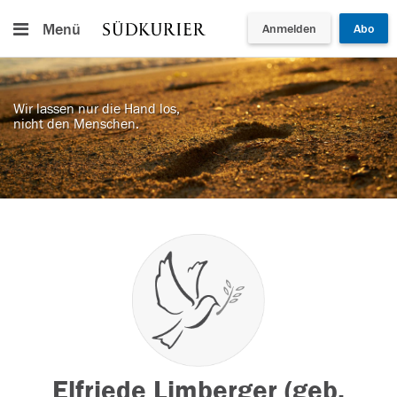
Menü
Anmelden
Abo
Wir lassen nur die Hand los,
nicht den Menschen.
Elfriede Limberger (geb.