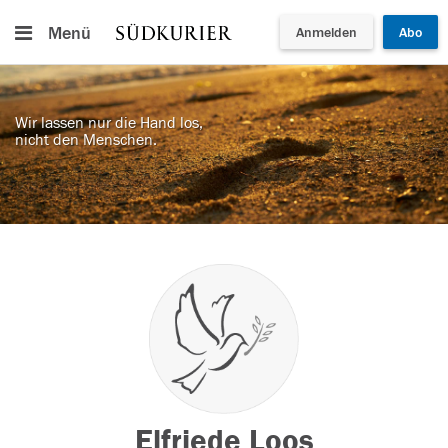
Menü
Anmelden
Abo
Wir lassen nur die Hand los,
nicht den Menschen.
Elfriede Loos