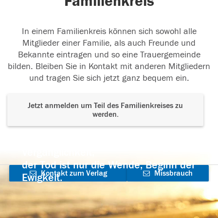
Familienkreis
In einem Familienkreis können sich sowohl alle
Mitglieder einer Familie, als auch Freunde und
Bekannte eintragen und so eine Trauergemeinde
bilden. Bleiben Sie in Kontakt mit anderen Mitgliedern
und tragen Sie sich jetzt ganz bequem ein.
Jetzt anmelden um Teil des Familienkreises zu
werden.
Der Tod ist nicht das Ende, nicht die
Vergänglichkeit,
der Tod ist nur die Wende, Beginn der
Kontakt zum Verlag
Missbrauch
Ewigkeit.
aufnehmen
melden