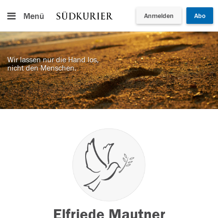
Menü
Anmelden
Abo
Wir lassen nur die Hand los,
nicht den Menschen.
Elfriede Mautner