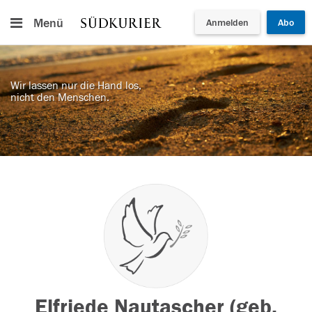
Menü
Anmelden
Abo
Wir lassen nur die Hand los,
nicht den Menschen.
Elfriede Nautascher (geb.