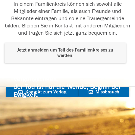
In einem Familienkreis können sich sowohl alle
Mitglieder einer Familie, als auch Freunde und
Bekannte eintragen und so eine Trauergemeinde
bilden. Bleiben Sie in Kontakt mit anderen Mitgliedern
und tragen Sie sich jetzt ganz bequem ein.
Jetzt anmelden um Teil des Familienkreises zu
werden.
Der Tod ist nicht das Ende, nicht die
Vergänglichkeit,
der Tod ist nur die Wende, Beginn der
Kontakt zum Verlag
Missbrauch
Ewigkeit.
aufnehmen
melden