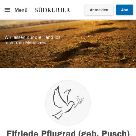
Menü
Anmelden
Abo
Wir lassen nur die Hand los,
nicht den Menschen.
Elfriede Pflugrad (geb. Pusch)