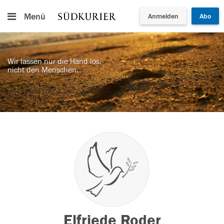
Menü
Anmelden
Abo
Wir lassen nur die Hand los,
nicht den Menschen.
Elfriede Roder