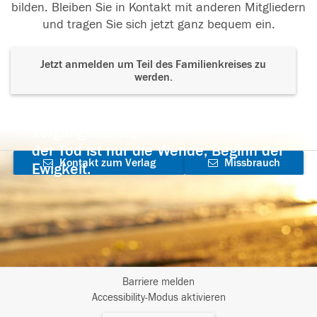
bilden. Bleiben Sie in Kontakt mit anderen Mitgliedern
und tragen Sie sich jetzt ganz bequem ein.
Jetzt anmelden um Teil des Familienkreises zu
werden.
Der Tod ist nicht das Ende, nicht die
Vergänglichkeit,
der Tod ist nur die Wende, Beginn der
Kontakt zum Verlag
Missbrauch
Ewigkeit.
aufnehmen
melden
Barriere melden
I
Accessibility-Modus aktivieren