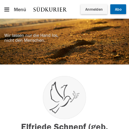
Menü
Anmelden
Abo
Wir lassen nur die Hand los,
nicht den Menschen.
Elfriede Schnepf (geb.