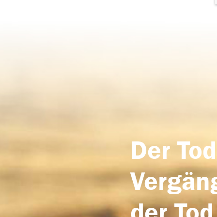
Der Tod
Vergäng
der Tod