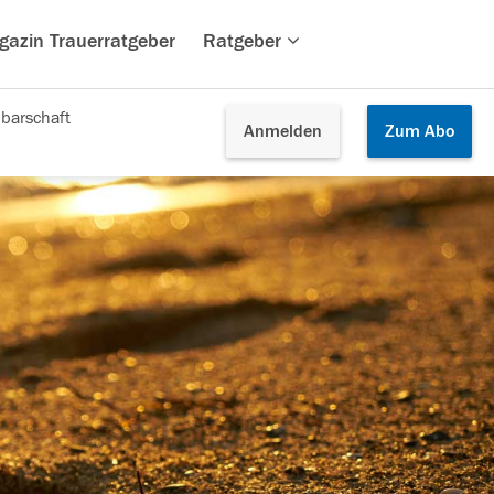
gazin Trauerratgeber
Ratgeber
barschaft
Anmelden
Zum
Abo