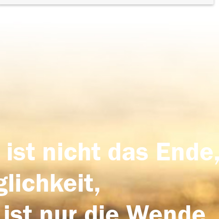
 ist nicht das Ende,
lichkeit,
 ist nur die Wende,