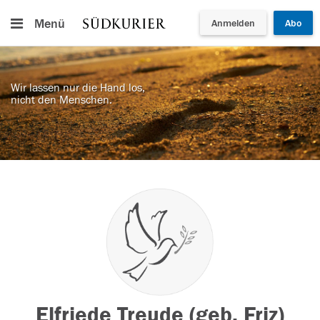
Menü
Anmelden
Abo
Wir lassen nur die Hand los,
nicht den Menschen.
Elfriede Treude (geb. Friz)