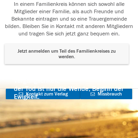
In einem Familienkreis können sich sowohl alle
Mitglieder einer Familie, als auch Freunde und
Bekannte eintragen und so eine Trauergemeinde
bilden. Bleiben Sie in Kontakt mit anderen Mitgliedern
und tragen Sie sich jetzt ganz bequem ein.
Jetzt anmelden um Teil des Familienkreises zu
werden.
Der Tod ist nicht das Ende, nicht die
Vergänglichkeit,
der Tod ist nur die Wende, Beginn der
Kontakt zum Verlag
Missbrauch
Ewigkeit.
aufnehmen
melden