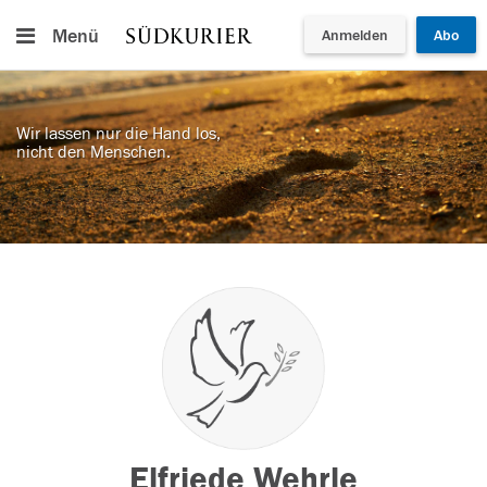
Menü
Anmelden
Abo
Wir lassen nur die Hand los,
nicht den Menschen.
Elfriede Wehrle