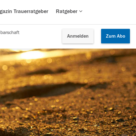
gazin Trauerratgeber
Ratgeber
barschaft
Anmelden
Zum
Abo