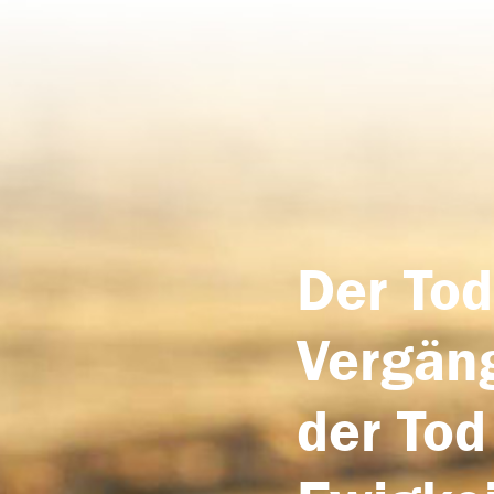
Der Tod
Vergäng
der Tod