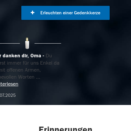
Erleuchten einer Gedenkkerze
r danken dir, Oma
Du
rst immer für uns Enkel da
mit offenen Armen,
ebevollen Worten
...
terlesen
07.2025
Erinnerungen