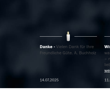
Danke
Vielen Dank für Ihre
Wi
Freundliche Güte. A. Buchholz
wa
– 
li
wei
14.07.2025
11.