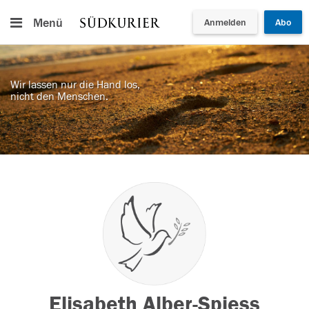
Menü
Anmelden
Abo
Wir lassen nur die Hand los,
nicht den Menschen.
Elisabeth Alber-Spiess