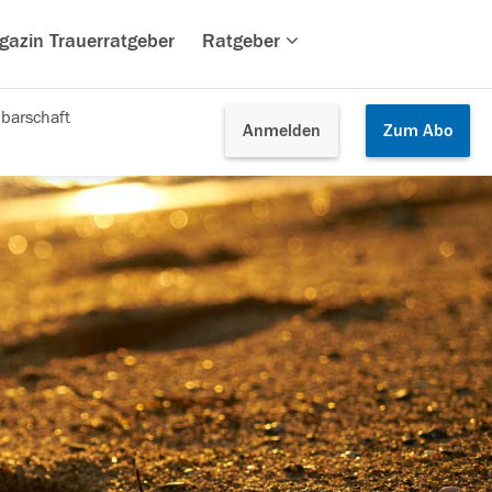
gazin Trauerratgeber
Ratgeber
barschaft
Anmelden
Zum
Abo