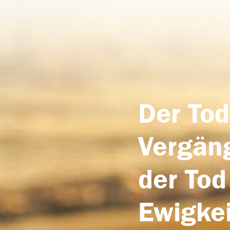
Der Tod
Vergäng
der Tod
Ewigkei