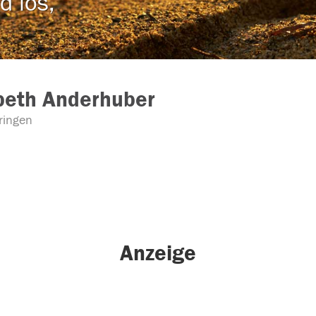
d los,
beth Anderhuber
ringen
Anzeige