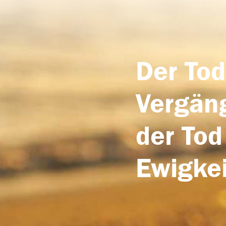
Der Tod
Vergäng
der Tod
Ewigkei