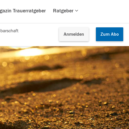
gazin Trauerratgeber
Ratgeber
barschaft
Anmelden
Zum
Abo