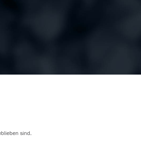
eblieben sind.