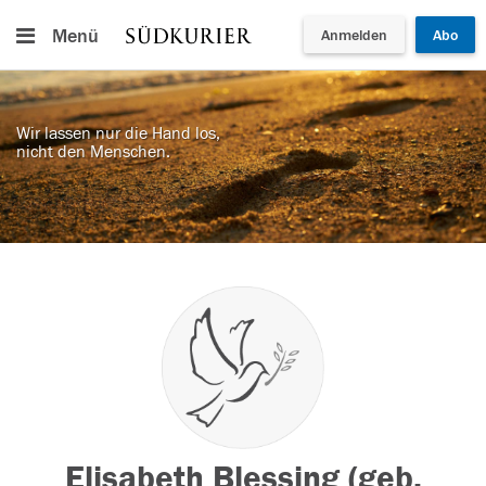
Menü
Anmelden
Abo
Wir lassen nur die Hand los,
nicht den Menschen.
Elisabeth Blessing (geb.