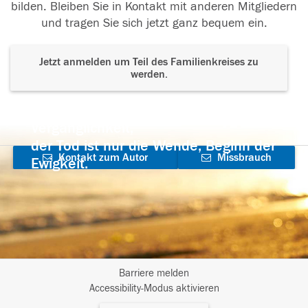
bilden. Bleiben Sie in Kontakt mit anderen Mitgliedern
und tragen Sie sich jetzt ganz bequem ein.
Jetzt anmelden um Teil des Familienkreises zu
werden.
Der Tod ist nicht das Ende, nicht die
Vergänglichkeit,
der Tod ist nur die Wende, Beginn der
Kontakt zum Autor
Missbrauch
Ewigkeit.
aufnehmen
melden
Barriere melden
I
Accessibility-Modus aktivieren