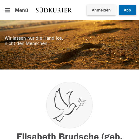
Menü
Anmelden
Abo
Wir lassen nur die Hand los,
nicht den Menschen.
Elisabeth Brudsche (geb.