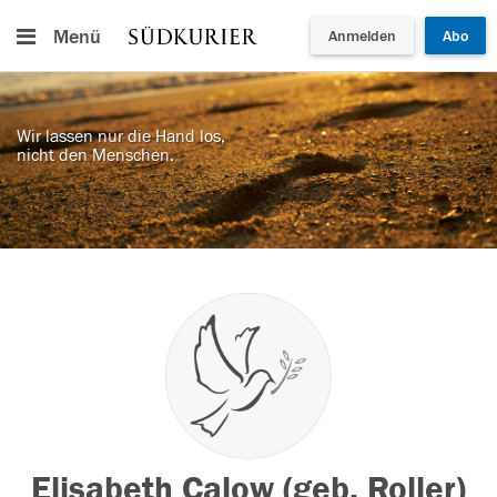
Menü
Anmelden
Abo
Wir lassen nur die Hand los,
nicht den Menschen.
Elisabeth Calow (geb. Roller)