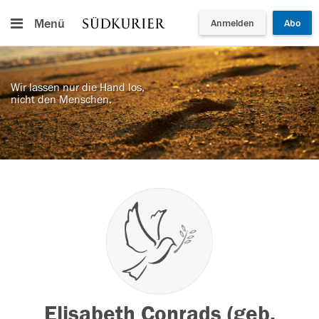
Menü
Anmelden
Abo
Wir lassen nur die Hand los,
nicht den Menschen.
Elisabeth Conrads (geb.