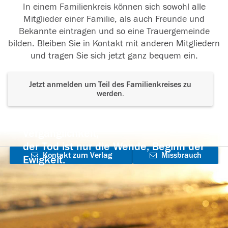
In einem Familienkreis können sich sowohl alle
Mitglieder einer Familie, als auch Freunde und
Bekannte eintragen und so eine Trauergemeinde
bilden. Bleiben Sie in Kontakt mit anderen Mitgliedern
und tragen Sie sich jetzt ganz bequem ein.
Jetzt anmelden um Teil des Familienkreises zu
werden.
Der Tod ist nicht das Ende, nicht die
Vergänglichkeit,
der Tod ist nur die Wende, Beginn der
Kontakt zum Verlag
Missbrauch
Ewigkeit.
aufnehmen
melden