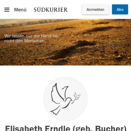
Menü
Anmelden
Abo
Wir lassen nur die Hand los,
nicht den Menschen.
Elisabeth Erndle (geb. Bucher)