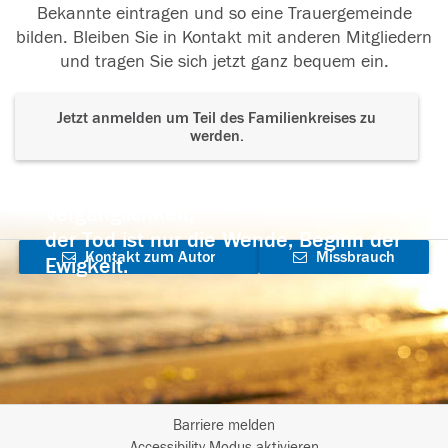
Bekannte eintragen und so eine Trauergemeinde
bilden. Bleiben Sie in Kontakt mit anderen Mitgliedern
und tragen Sie sich jetzt ganz bequem ein.
Jetzt anmelden um Teil des Familienkreises zu
werden.
Der Tod ist nicht das Ende, nicht die
Vergänglichkeit,
der Tod ist nur die Wende, Beginn der
Kontakt zum Autor
Missbrauch
Ewigkeit.
aufnehmen
melden
Barriere melden
Accessibility-Modus aktivieren