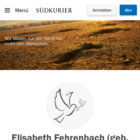
Menü
Anmelden
Abo
Wir lassen nur die Hand los,
nicht den Menschen.
Elisabeth Fehrenbach (geb.