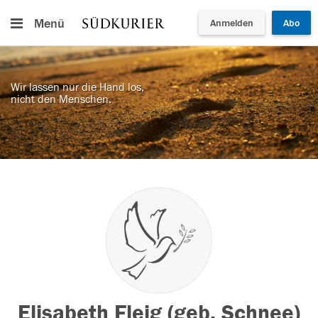
Menü
Anmelden
Abo
Wir lassen nur die Hand los,
nicht den Menschen.
Elisabeth Fleig (geb. Schnee)