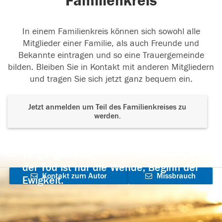
Familienkreis
In einem Familienkreis können sich sowohl alle
Mitglieder einer Familie, als auch Freunde und
Bekannte eintragen und so eine Trauergemeinde
bilden. Bleiben Sie in Kontakt mit anderen Mitgliedern
und tragen Sie sich jetzt ganz bequem ein.
Jetzt anmelden um Teil des Familienkreises zu
werden.
Der Tod ist nicht das Ende, nicht die
Vergänglichkeit,
der Tod ist nur die Wende, Beginn der
Kontakt zum Autor
Missbrauch
Ewigkeit.
aufnehmen
melden