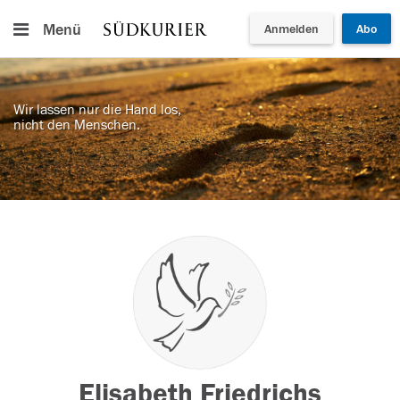
Menü
Anmelden
Abo
Wir lassen nur die Hand los,
nicht den Menschen.
Elisabeth Friedrichs