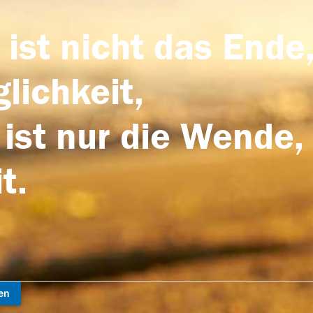
 ist nicht das Ende,
lichkeit,
 ist nur die Wende,
t.
en