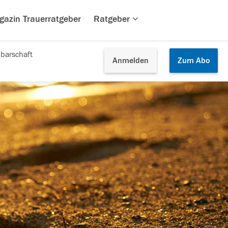
gazin Trauerratgeber
Ratgeber
barschaft
Anmelden
Zum
Abo