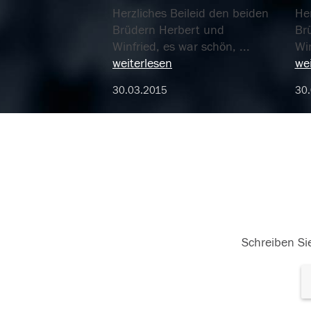
Herzliches Beileid den beiden
Her
Brüdern Herbert und
Br
Winfried, es war schön,
...
Wi
weiterlesen
wei
30.03.2015
30
Schreiben Sie