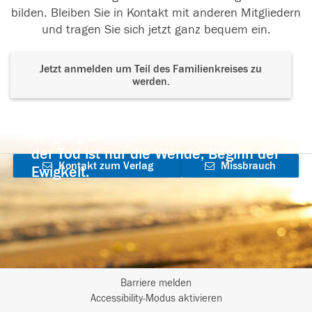
bilden. Bleiben Sie in Kontakt mit anderen Mitgliedern
und tragen Sie sich jetzt ganz bequem ein.
Jetzt anmelden um Teil des Familienkreises zu
werden.
Der Tod ist nicht das Ende, nicht die
Vergänglichkeit,
der Tod ist nur die Wende, Beginn der
Kontakt zum Verlag
Missbrauch
Ewigkeit.
aufnehmen
melden
Barriere melden
I
Accessibility-Modus aktivieren