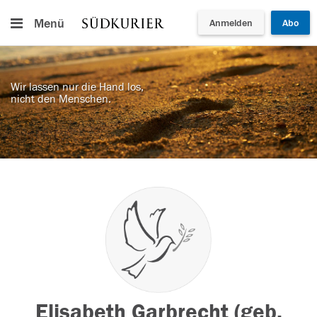
Menü
Anmelden
Abo
Wir lassen nur die Hand los,
nicht den Menschen.
Elisabeth Garbrecht (geb.