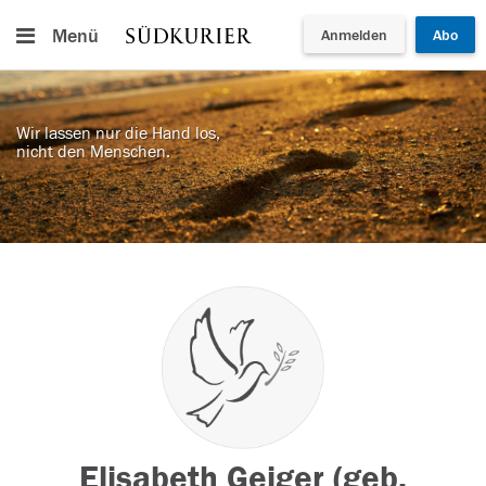
Menü
Anmelden
Abo
Wir lassen nur die Hand los,
nicht den Menschen.
Elisabeth Geiger (geb.