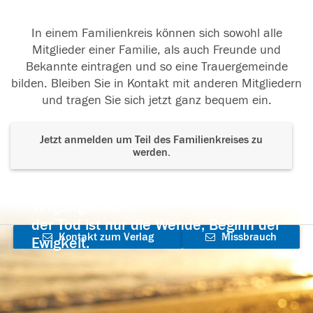
In einem Familienkreis können sich sowohl alle
Mitglieder einer Familie, als auch Freunde und
Bekannte eintragen und so eine Trauergemeinde
bilden. Bleiben Sie in Kontakt mit anderen Mitgliedern
und tragen Sie sich jetzt ganz bequem ein.
Jetzt anmelden um Teil des Familienkreises zu
werden.
Der Tod ist nicht das Ende, nicht die
Vergänglichkeit,
der Tod ist nur die Wende, Beginn der
Kontakt zum Verlag
Missbrauch
Ewigkeit.
aufnehmen
melden