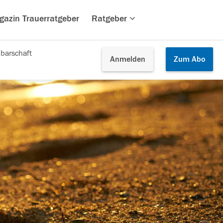
gazin Trauerratgeber
Ratgeber
barschaft
Anmelden
Zum
Abo