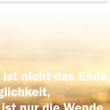
 ist nicht das Ende,
lichkeit,
 ist nur die Wende,