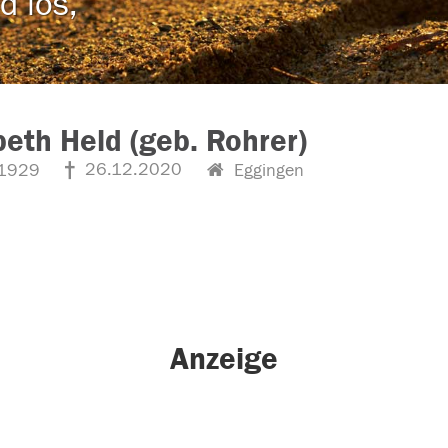
d los,
beth Held (geb. Rohrer)
26.12.2020
1929
Eggingen
Anzeige