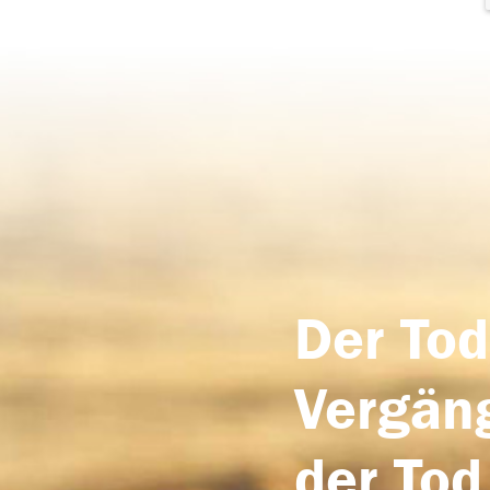
Der Tod
Vergäng
der Tod