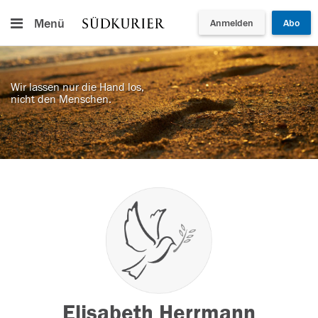
Menü
Anmelden
Abo
Wir lassen nur die Hand los,
nicht den Menschen.
Elisabeth Herrmann