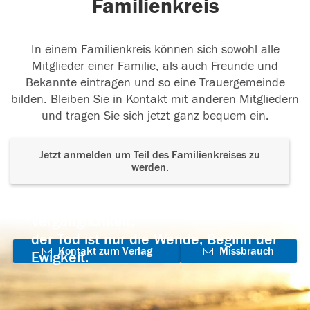
Familienkreis
In einem Familienkreis können sich sowohl alle
Mitglieder einer Familie, als auch Freunde und
Bekannte eintragen und so eine Trauergemeinde
bilden. Bleiben Sie in Kontakt mit anderen Mitgliedern
und tragen Sie sich jetzt ganz bequem ein.
Jetzt anmelden um Teil des Familienkreises zu
werden.
Der Tod ist nicht das Ende, nicht die
Vergänglichkeit,
der Tod ist nur die Wende, Beginn der
Kontakt zum Verlag
Missbrauch
Ewigkeit.
aufnehmen
melden