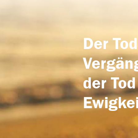
Der Tod
Vergäng
der Tod
Ewigkei