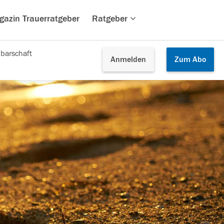
gazin Trauerratgeber
Ratgeber
barschaft
Anmelden
Zum
Abo