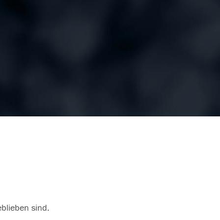
eblieben sind.