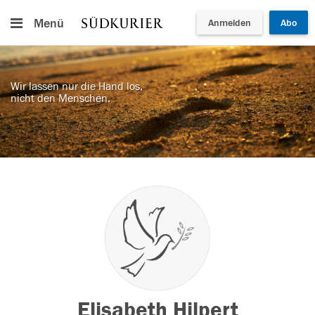
Menü
Anmelden
Abo
Wir lassen nur die Hand los,
nicht den Menschen.
Elisabeth Hilpert