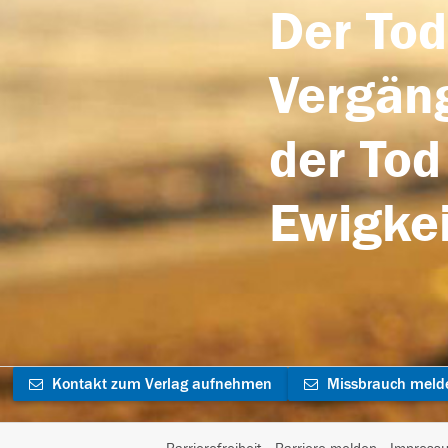
Der Tod
Vergäng
der Tod
Ewigkei
Kontakt zum Verlag aufnehmen
Missbrauch meld