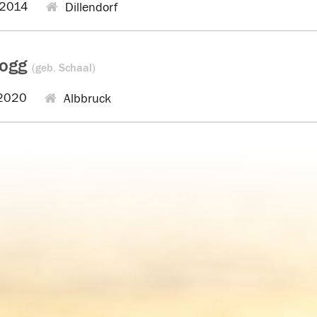
2014
Dillendorf
Hogg
(geb. Schaal)
2020
Albbruck