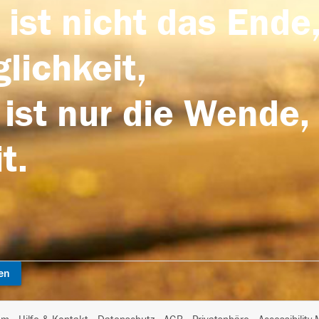
 ist nicht das Ende,
lichkeit,
 ist nur die Wende,
t.
en