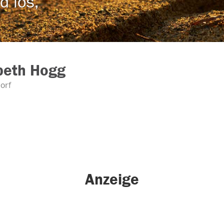
d los,
beth Hogg
orf
Anzeige