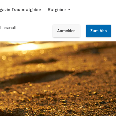
gazin Trauerratgeber
Ratgeber
barschaft
Anmelden
Zum
Abo