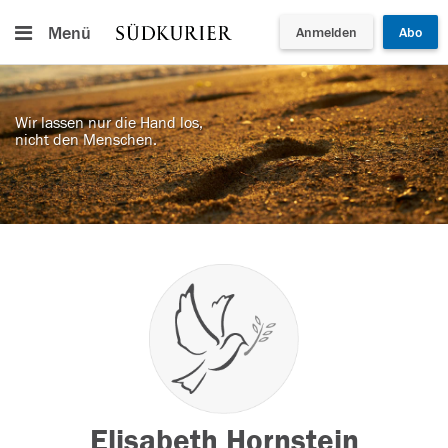
Menü
Anmelden
Abo
Wir lassen nur die Hand los,
nicht den Menschen.
Elisabeth Hornstein