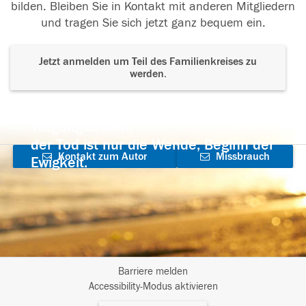
bilden. Bleiben Sie in Kontakt mit anderen Mitgliedern
und tragen Sie sich jetzt ganz bequem ein.
Jetzt anmelden um Teil des Familienkreises zu
werden.
Der Tod ist nicht das Ende, nicht die
Vergänglichkeit,
der Tod ist nur die Wende, Beginn der
Kontakt zum Autor
Missbrauch
Ewigkeit.
aufnehmen
melden
Barriere melden
I
Accessibility-Modus aktivieren