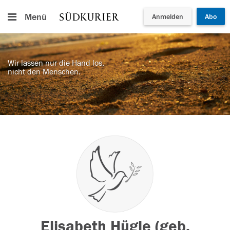
Menü
Anmelden
Abo
Wir lassen nur die Hand los,
nicht den Menschen.
Elisabeth Hügle (geb.