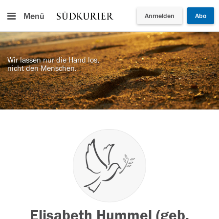
Menü
Anmelden
Abo
Wir lassen nur die Hand los,
nicht den Menschen.
Elisabeth Hummel (geb.