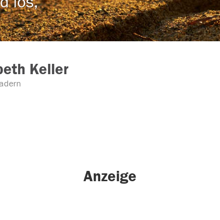
d los,
beth Keller
adern
Anzeige