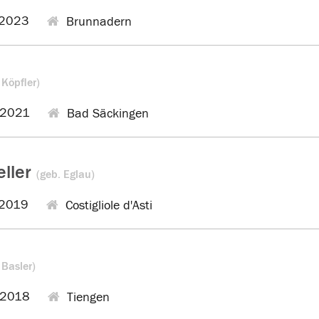
.2023
Brunnadern
 Köpfler)
.2021
Bad Säckingen
eller
(geb. Eglau)
2019
Costigliole d'Asti
 Basler)
.2018
Tiengen