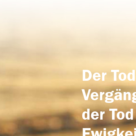
Der Tod
Vergäng
der Tod
Ewigkei