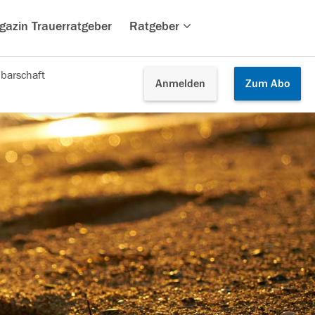
gazin Trauerratgeber
Ratgeber
barschaft
Anmelden
Zum
Abo